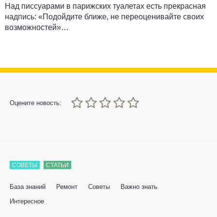
Над писсуарами в парижских туалетах есть прекрасная
надпись: «Подойдите ближе,
не переоценивайте своих
возможностей
»…
0
1
2
3
4
5
Оцените новость:
СОВЕТЫ
СТАТЬИ
База знаний
Ремонт
Советы
Важно знать
Интересное