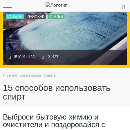
СОВЕТЫ
ЛАЙФХАК
СТАТЬИ
15.10.19 (11:33)
21 437
Главная
|
База знаний
|
Советы
15 способов использовать
спирт
Выброси бытовую химию и
очистители и поздоровайся с