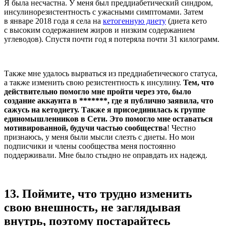
Я была несчастна. У меня был преддиабетический синдром,
инсулинорезистентность с ужасными симптомами. Затем
в январе 2018 года я села на
кетогенную диету
(диета кето
с высоким содержанием жиров и низким содержанием
углеводов). Спустя почти год я потеряла почти 31 килограмм.
Также мне удалось вырваться из преддиабетического статуса,
а также изменить свою резистентность к инсулину.
Тем, что
действительно помогло мне пройти через это, было
создание аккаунта в *******, где я публично заявила, что
сажусь на кетодиету. Также я присоединилась к группе
единомышленников в Сети. Это помогло мне оставаться
мотивированной, будучи частью сообщества
! Честно
признаюсь, у меня были мысли слезть с диеты. Но мои
подписчики и члены сообщества меня постоянно
поддерживали. Мне было стыдно не оправдать их надежд.
13.
Поймите, что трудно изменить
свою внешность, не заглядывая
внутрь, поэтому постарайтесь