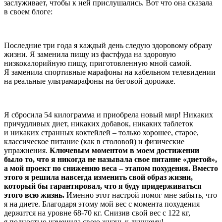
заслуживает, чтобы к ней прислушались. Вот что она сказала
в своем блоге:
Последние три года я каждый день следую здоровому образу
жизни. Я заменила пищу из фастфуда на здоровую
низкокалорийную пищу, приготовленную мной самой.
Я заменила спортивные марафоны на кабельном телевидении
на реальные ультрамарафоны на беговой дорожке.
Я сбросила 54 килограмма и приобрела новый мир! Никаких
причудливых диет, никаких добавок, никаких таблеток
и никаких странных коктейлей – только хорошее, старое,
классическое питание (как в столовой) и физические
упражнения.
Ключевым моментом в моем достижении
было то, что я никогда не называла свое питание «диетой»,
а мой проект по снижению веса – этапом похудения. Вместо
этого я решила навсегда изменить свой образ жизни,
который бы гарантировал, что я буду придерживаться
этого всю жизнь.
Именно этот настрой помог мне забыть, что
я на диете. Благодаря этому мой вес с момента похудения
держится на уровне 68-70 кг. Снизив свой вес с 122 кг,
я полностью изменила свою жизнь к лучшему!