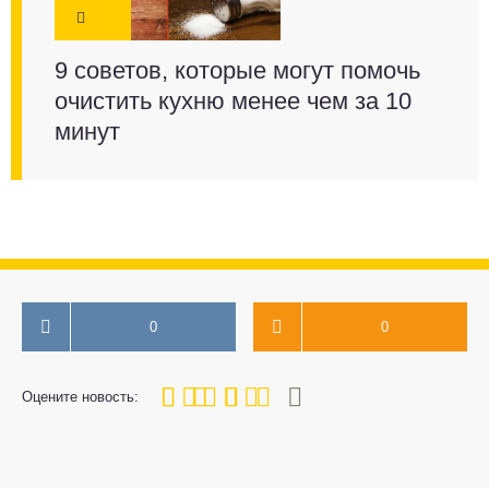
9 советов, которые могут помочь
очистить кухню менее чем за 10
минут
0
0
80
1
2
3
4
5
Оцените новость: