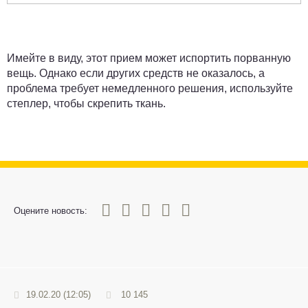
Имейте в виду, этот прием может испортить порванную
вещь. Однако если других средств не оказалось, а
проблема требует немедленного решения, используйте
степлер, чтобы скрепить ткань.
0
1
2
3
4
5
Оцените новость:
19.02.20 (12:05)
10 145