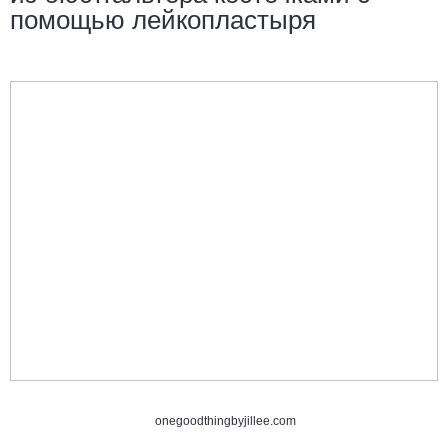
помощью лейкопластыря
onegoodthingbyjillee.com