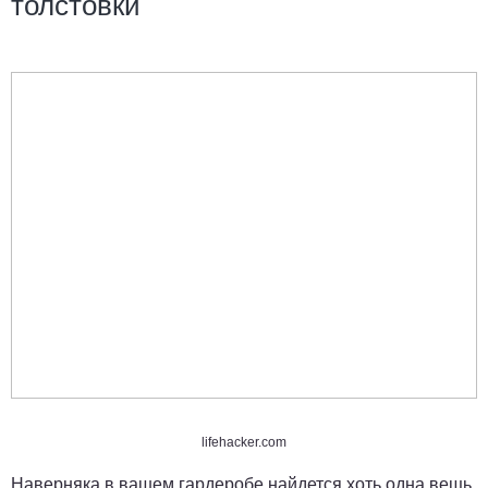
толстовки
lifehacker.com
Наверняка в вашем гардеробе найдется хоть одна вещь