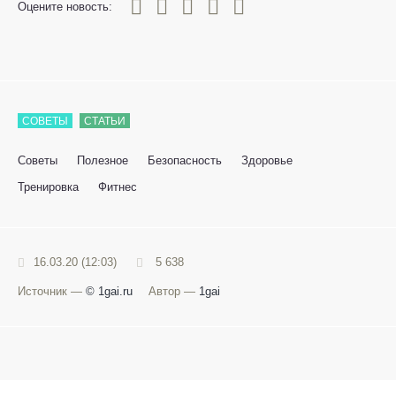
0
1
2
3
4
5
Оцените новость:
СОВЕТЫ
СТАТЬИ
Советы
Полезное
Безопасность
Здоровье
Тренировка
Фитнес
16.03.20 (12:03)
5 638
Источник —
© 1gai.ru
Автор —
1gai