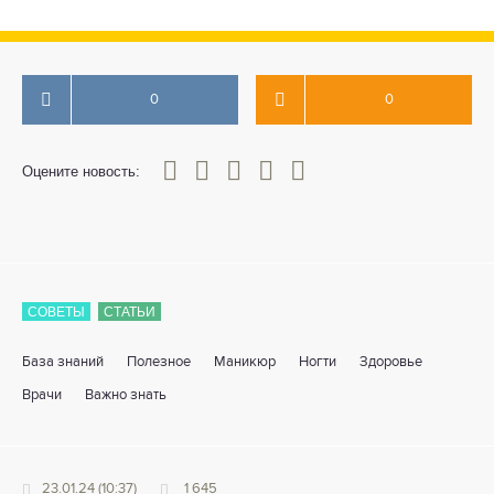
0
0
0
1
2
3
4
5
Оцените новость:
СОВЕТЫ
СТАТЬИ
База знаний
Полезное
Маникюр
Ногти
Здоровье
Врачи
Важно знать
23.01.24 (10:37)
1 645