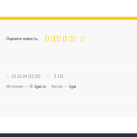
100
1
2
3
4
5
Оцените новость:
13.12.24 (12:22)
3 131
Источник —
© 1gai.ru
Автор —
1gai