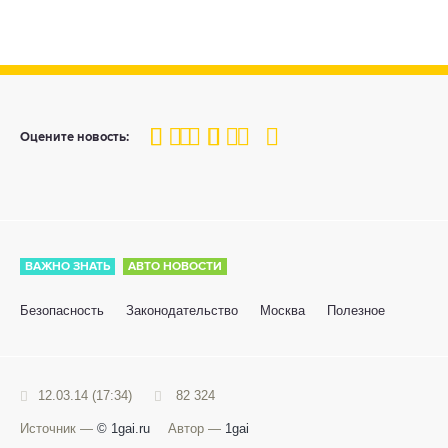
100
1
2
3
4
5
Оцените новость:
ВАЖНО ЗНАТЬ
АВТО НОВОСТИ
Безопасность
Законодательство
Москва
Полезное
12.03.14 (17:34)
82 324
Источник —
© 1gai.ru
Автор —
1gai