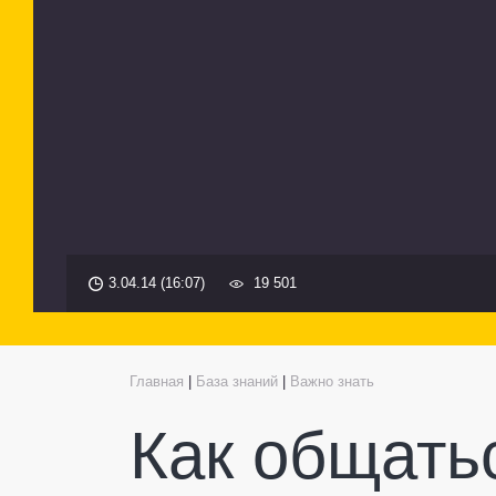
3.04.14 (16:07)
19 501
Главная
|
База знаний
|
Важно знать
Как общать