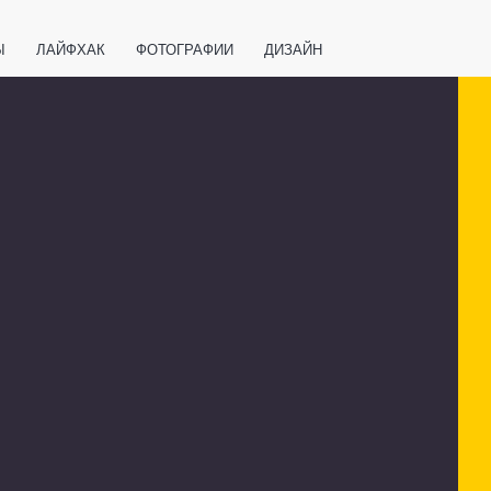
Ы
ЛАЙФХАК
ФОТОГРАФИИ
ДИЗАЙН
ВАЖНО ЗНАТЬ
СПОРТ
СМАРТФОНЫ
ПОЛЕЗНОЕ