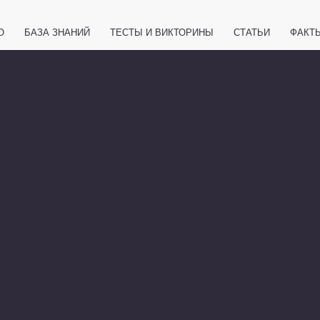
О
БАЗА ЗНАНИЙ
ТЕСТЫ И ВИКТОРИНЫ
СТАТЬИ
ФАКТ
ЕТЫ
ЖИВОТНЫЕ
ПОЛЕЗНО ЗНАТЬ
ЗАКОНОДАТЕЛЬСТВО
НОЛОГИИ