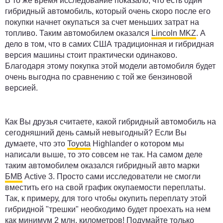
В то же время исследование показало, что есть один
гибридный автомобиль, который очень скоро после его
покупки начнет окупаться за счет меньших затрат на
топливо. Таким автомобилем оказался
Lincoln MKZ
. А
дело в том, что в самих США традиционная и гибридная
версия машины стоит практически одинаково.
Благодаря этому покупка этой модели автомобиля будет
очень выгодна по сравнению с той же бензиновой
версией.
Как Вы друзья считаете, какой гибридный автомобиль на
сегодняшний день самый невыгодный? Если Вы
думаете, что это
Toyota
Highlander о котором мы
написали выше, то это совсем не так. На самом деле
таким автомобилем оказался гибридный авто марки
БМВ
Active 3. Просто сами исследователи не смогли
вместить его на свой график окупаемости переплаты.
Так, к примеру, для того чтобы окупить переплату этой
гибридной "трешки" необходимо будет проехать на нем
как минимум 2 млн. километров! Подумайте только