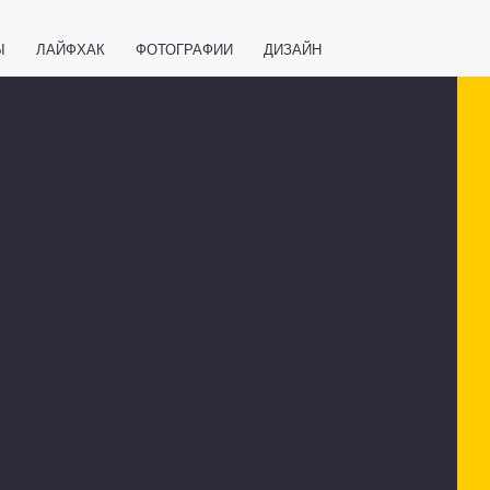
Ы
ЛАЙФХАК
ФОТОГРАФИИ
ДИЗАЙН
ВАЖНО ЗНАТЬ
СПОРТ
СМАРТФОНЫ
ПОЛЕЗНОЕ