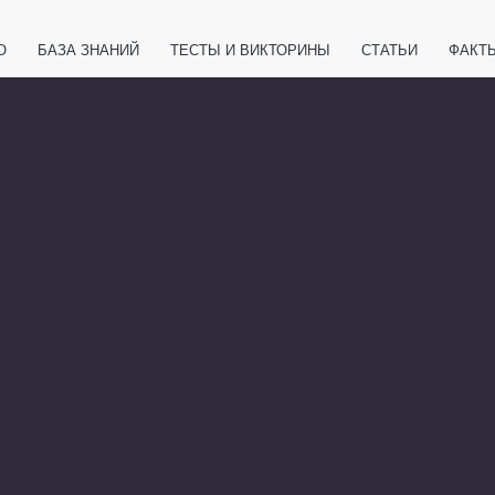
О
БАЗА ЗНАНИЙ
ТЕСТЫ И ВИКТОРИНЫ
СТАТЬИ
ФАКТ
ЕТЫ
ЖИВОТНЫЕ
ПОЛЕЗНО ЗНАТЬ
ЗАКОНОДАТЕЛЬСТВО
НОЛОГИИ