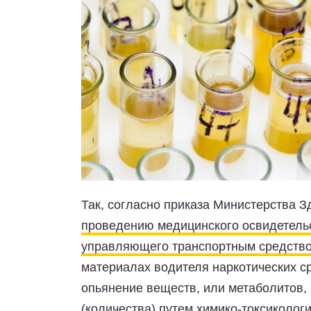
Так, согласно приказа Министерства З
проведению медицинского освидетельс
управляющего транспортным средств
материалах водителя наркотических 
опьянение веществ, или метаболитов, 
(количества) путем химико-токсиколог