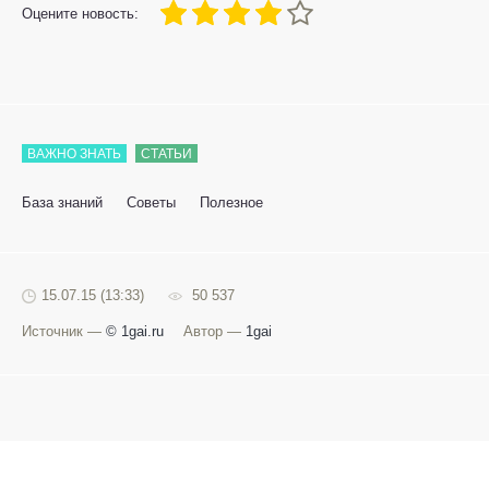
80
1
2
3
4
5
Оцените новость:
ВАЖНО ЗНАТЬ
СТАТЬИ
База знаний
Советы
Полезное
15.07.15 (13:33)
50 537
Источник —
© 1gai.ru
Автор —
1gai