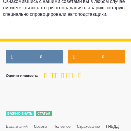
Ознакомившись с нашими советами вы в любом случае
сможете снизить тот риск попадания в аварию, которую
специально спровоцировали автоподставщики.
0
0
100
1
2
3
4
5
Оцените новость:
ВАЖНО ЗНАТЬ
СТАТЬИ
База знаний
Советы
Полезное
Страхование
ГИБДД