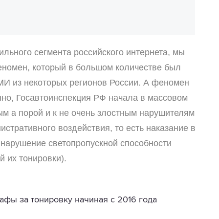
ьного сегмента российского интернета, мы
еномен, который в большом количестве был
И из некоторых регионов России. А феномен
нно, Госавтоинспекция РФ начала в массовом
ым а порой и к не очень злостным нарушителям
стративного воздействия, то есть наказание в
а нарушение светопропускной способности
 их тонировки).
афы за тонировку начиная с 2016 года