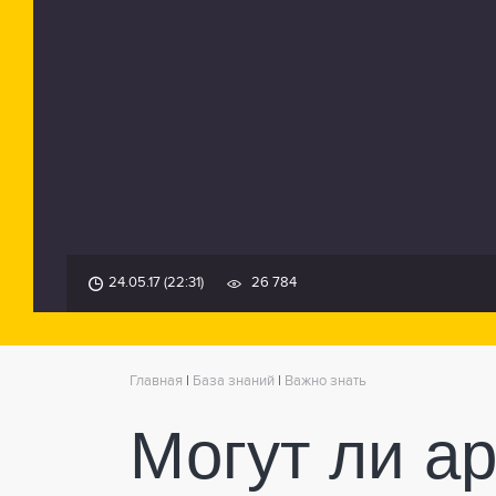
24.05.17 (22:31)
26 784
Главная
|
База знаний
|
Важно знать
Могут ли ар