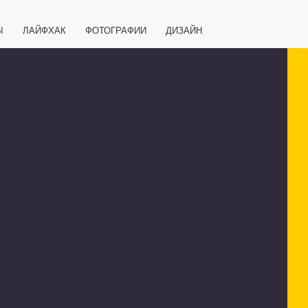
Ы
ЛАЙФХАК
ФОТОГРАФИИ
ДИЗАЙН
ВАЖНО ЗНАТЬ
СПОРТ
СМАРТФОНЫ
ПОЛЕЗНОЕ