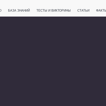
О
БАЗА ЗНАНИЙ
ТЕСТЫ И ВИКТОРИНЫ
СТАТЬИ
ФАКТ
ЕТЫ
ЖИВОТНЫЕ
ПОЛЕЗНО ЗНАТЬ
ЗАКОНОДАТЕЛЬСТВО
НОЛОГИИ