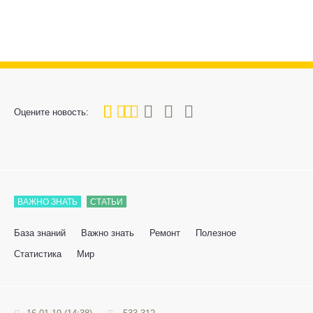
40
1
2
3
4
5
Оцените новость:
ВАЖНО ЗНАТЬ
СТАТЬИ
База знаний
Важно знать
Ремонт
Полезное
Статистика
Мир