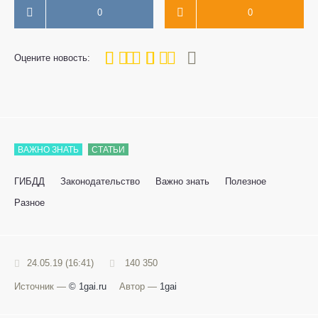
0
0
80
1
2
3
4
5
Оцените новость:
ВАЖНО ЗНАТЬ
СТАТЬИ
ГИБДД
Законодательство
Важно знать
Полезное
Разное
24.05.19 (16:41)
140 350
Источник —
© 1gai.ru
Автор —
1gai