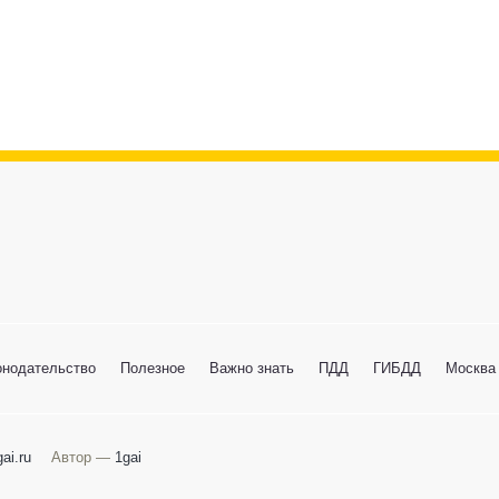
онодательство
Полезное
Важно знать
ПДД
ГИБДД
Москва
ai.ru
Автор —
1gai