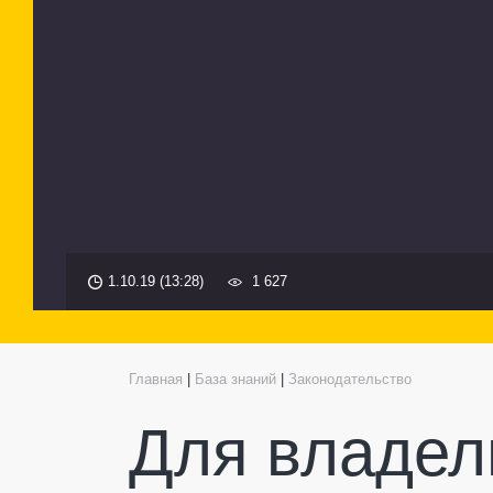
1.10.19 (13:28)
1 627
Главная
|
База знаний
|
Законодательство
Для владел