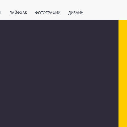
Ы
ЛАЙФХАК
ФОТОГРАФИИ
ДИЗАЙН
ВАЖНО ЗНАТЬ
СПОРТ
СМАРТФОНЫ
ПОЛЕЗНОЕ