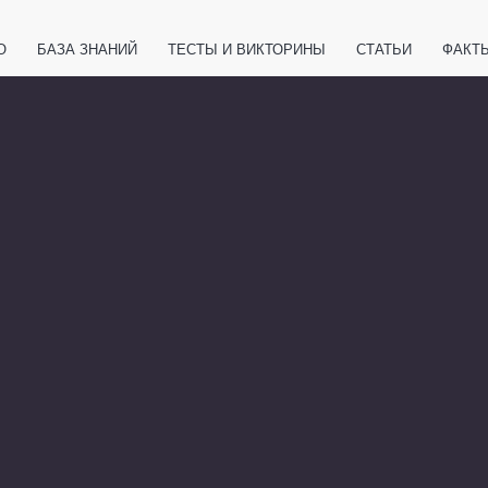
О
БАЗА ЗНАНИЙ
ТЕСТЫ И ВИКТОРИНЫ
СТАТЬИ
ФАКТ
ЕТЫ
ЖИВОТНЫЕ
ПОЛЕЗНО ЗНАТЬ
ЗАКОНОДАТЕЛЬСТВО
НОЛОГИИ