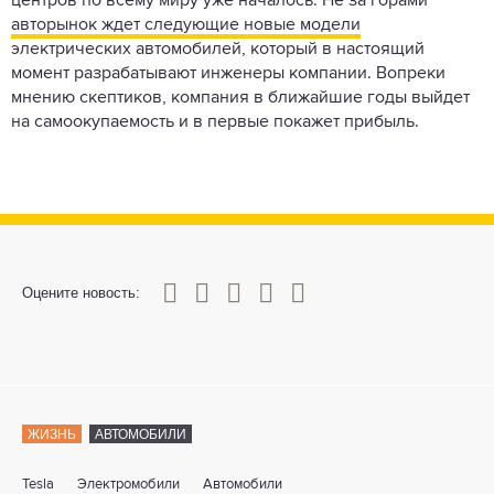
центров по всему миру уже началось. Не за горами
авторынок ждет следующие новые модели
электрических автомобилей, который в настоящий
момент разрабатывают инженеры компании. Вопреки
мнению скептиков, компания в ближайшие годы выйдет
на самоокупаемость и в первые покажет прибыль.
0
1
2
3
4
5
Оцените новость:
ЖИЗНЬ
АВТОМОБИЛИ
Tesla
Электромобили
Автомобили