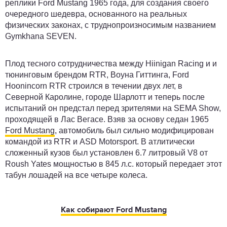
реплики Ford Mustang 1965 года, для создания своего
очередного шедевра, основанного на реальных
физических законах, с труднопроизносимым названием
Gymkhana SEVEN.
Плод тесного сотрудничества между Hiinigan Racing и и
тюнинговым брендом RTR, Воуна Гиттинга, Ford
Hoonincorn RTR строился в течении двух лет, в
Северной Каролине, городе Шарлотт и теперь после
испытаний он предстал перед зрителями на SEMA Show,
проходящей в Лас Вегасе. Взяв за основу седан 1965
Ford Mustang
, автомобиль был сильно модифицирован
командой из RTR и ASD Motorsport. В атлитически
сложенный кузов был установлен 6.7 литровый V8 от
Roush Yates мощностью в 845 л.с. который передает этот
табун лошадей на все четыре колеса.
Как собирают Ford Mustang