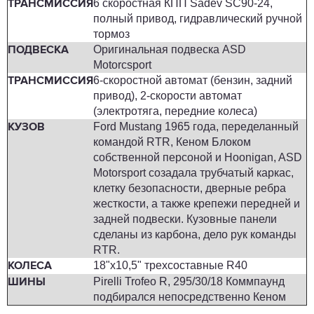
6 скоростная КПП Sadev SC90-24,
ТРАНСМИССИЯ
полный привод, гидравлический ручной
тормоз
Оригинальная подвеска ASD
ПОДВЕСКА
Motorcsport
6-скоростной автомат (бензин, задний
ТРАНСМИССИЯ
привод), 2-скорости автомат
(электротяга, передние колеса)
Ford Mustang 1965 года, переделанный
КУЗОВ
командой RTR, Кеном Блоком
собственной персоной и Hoonigan, ASD
Motorsport созадала трубчатый каркас,
клетку безопасности, дверные ребра
жесткости, а также крепежи передней и
задней подвески. Кузовные панели
сделаны из карбона, дело рук команды
RTR.
18"x10,5" трехсоставные R40
КОЛЕСА
Pirelli Trofeo R, 295/30/18 Коммпаунд
ШИНЫ
подбирался непосредственно Кеном