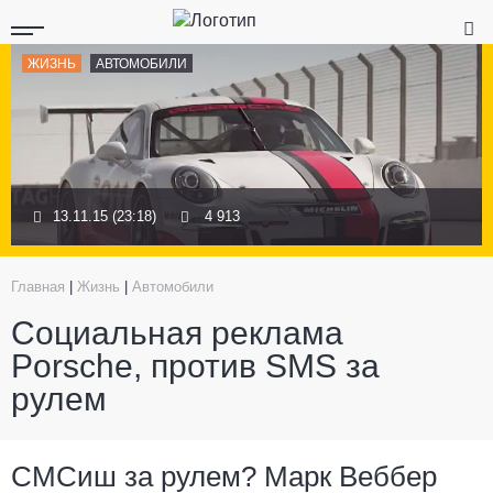
ЖИЗНЬ
АВТОМОБИЛИ
13.11.15 (23:18)
4 913
Главная
|
Жизнь
|
Автомобили
Социальная реклама
Porsche, против SMS за
рулем
СМСиш за рулем? Марк Веббер