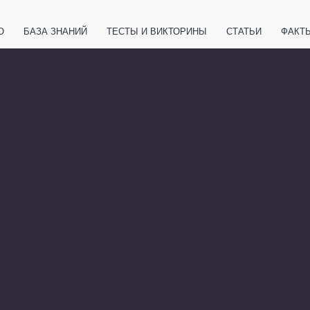
О
БАЗА ЗНАНИЙ
ТЕСТЫ И ВИКТОРИНЫ
СТАТЬИ
ФАКТ
ЕТЫ
ЖИВОТНЫЕ
ПОЛЕЗНО ЗНАТЬ
ЗАКОНОДАТЕЛЬСТВО
НОЛОГИИ