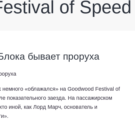
stival of Speed
 Блока бывает проруха
к немного «облажался» на Goodwood Festival of
ле показательного заезда. На пассажирском
кто иной, как Лорд Марч, основатель и
ти».