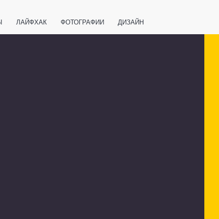
Ы
ЛАЙФХАК
ФОТОГРАФИИ
ДИЗАЙН
ВАЖНО ЗНАТЬ
СПОРТ
СМАРТФОНЫ
ПОЛЕЗНОЕ