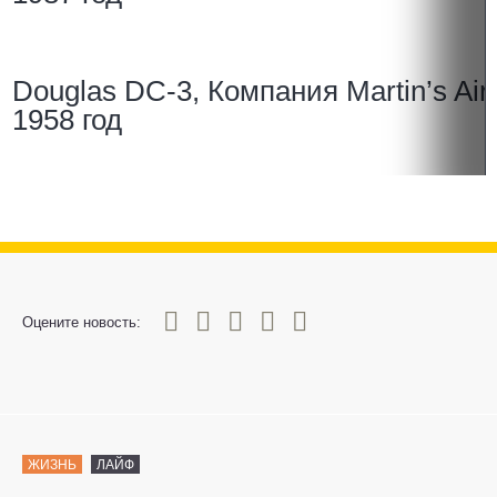
Douglas DC-3, Компания Martin’s Air 
1958 год
0
1
2
3
4
5
Оцените новость:
ЖИЗНЬ
ЛАЙФ