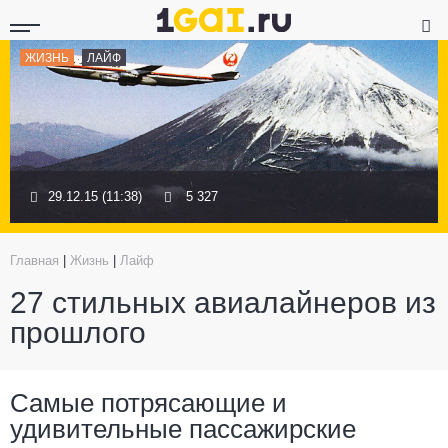
ЖИЗНЬ
ЛАЙФ
29.12.15 (11:38)
5 327
Главная
|
Жизнь
|
Лайф
27 стильных авиалайнеров из
прошлого
Самые потрясающие и
удивительные пассажирские