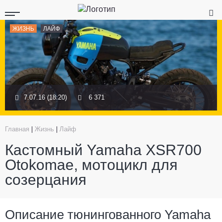
ЖИЗНЬ
ЛАЙФ
7.07.16 (18:20)
6 371
Главная
|
Жизнь
|
Лайф
Кастомный Yamaha XSR700
Otokomae, мотоцикл для
созерцания
Описание тюнингованного Yamaha