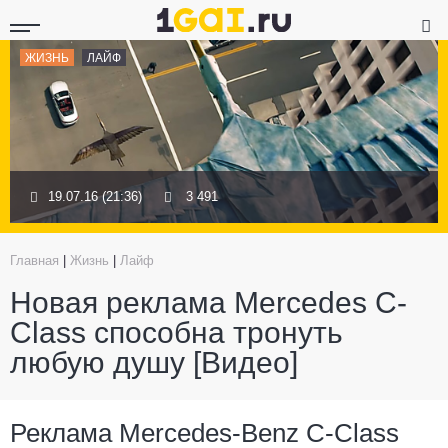
ЖИЗНЬ
ЛАЙФ
19.07.16 (21:36)
3 491
Главная
|
Жизнь
|
Лайф
Новая реклама Mercedes C-
Class способна тронуть
любую душу [Видео]
Реклама Mercedes-Benz C-Class