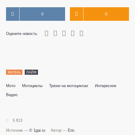
0
0
0
1
2
3
4
5
Оцените новость:
ЖИЗНЬ
ЛАЙФ
Мото
Мотоциклы
Трюки на мотоциклах
Интересное
Видео
5 813
Источник —
© 1gai.ru
Автор —
Eric