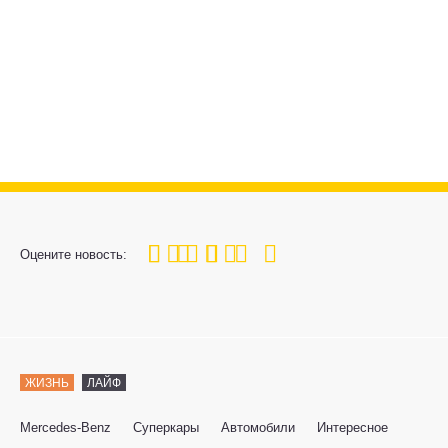
100
1
2
3
4
5
Оцените новость:
ЖИЗНЬ
ЛАЙФ
Mercedes-Benz
Суперкары
Автомобили
Интересное