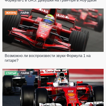
Формула-1 в ОАЭ: Девушки на Гран-при в Абу-Даби
ЖИЗНЬ
ЛАЙФ
Возможно ли воспроизвести звуки Формула 1 на
гитаре?
СТАТЬИ
ЛАЙФ