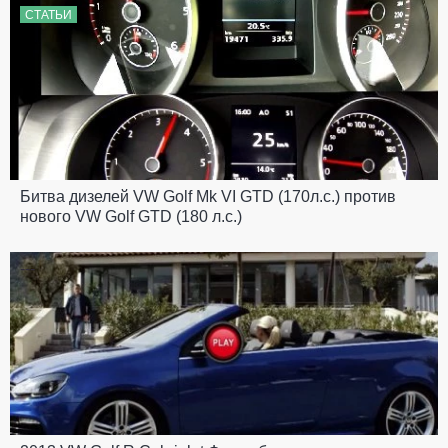
СТАТЬИ
Битва дизелей VW Golf Mk VI GTD (170л.с.) против
нового VW Golf GTD (180 л.с.)
---