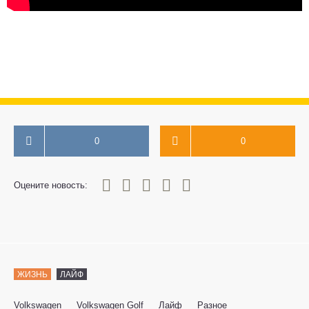
0
0
0
1
2
3
4
5
Оцените новость:
ЖИЗНЬ
ЛАЙФ
Volkswagen
Volkswagen Golf
Лайф
Разное