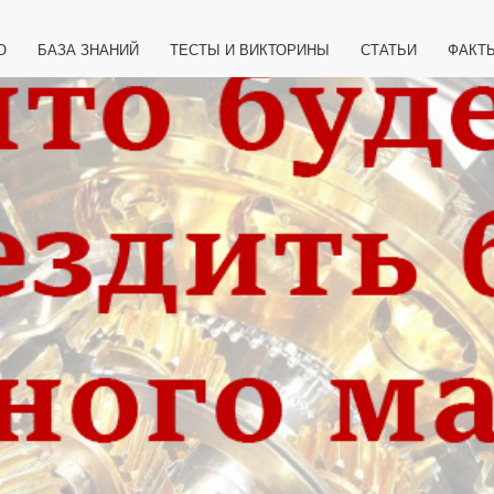
О
БАЗА ЗНАНИЙ
ТЕСТЫ И ВИКТОРИНЫ
СТАТЬИ
ФАКТ
ЕТЫ
ЖИВОТНЫЕ
ПОЛЕЗНО ЗНАТЬ
ЗАКОНОДАТЕЛЬСТВО
НОЛОГИИ