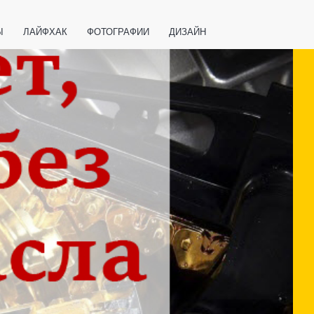
Ы
ЛАЙФХАК
ФОТОГРАФИИ
ДИЗАЙН
ВАЖНО ЗНАТЬ
СПОРТ
СМАРТФОНЫ
ПОЛЕЗНОЕ