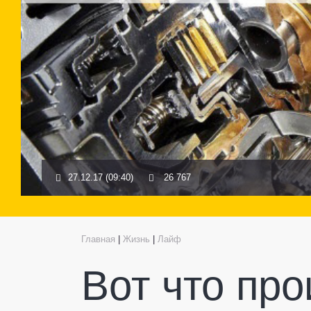
27.12.17 (09:40)
26 767
Главная
|
Жизнь
|
Лайф
Вот что про