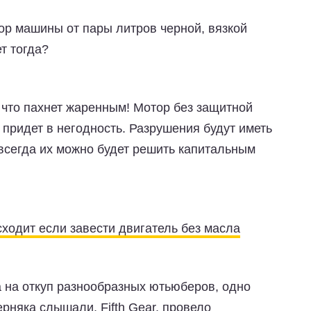
тор машины от пары литров черной, вязкой
т тогда?
 что пахнет жаренным! Мотор без защитной
придет в негодность. Разрушения будут иметь
 всегда их можно будет решить капитальным
сходит если завести двигатель без масла
а на откуп разнообразных ютьюберов, одно
рняка слышали, Fifth Gear, провело