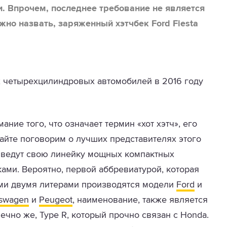
. Впрочем, последнее требование не является
но назвать, заряженный хэтчбек Ford Fiesta
х четырехцилиндровых автомобилей в 2016 году
ние того, что означает термин «хот хэтч», его
вайте поговорим о лучших представителях этого
н ведут свою линейку мощных компактных
ми. Вероятно, первой аббревиатурой, которая
тими двумя литерами производятся модели
Ford
и
kswagen
и
Peugeot
, наименование, также является
ечно же, Type R, который прочно связан с Honda.