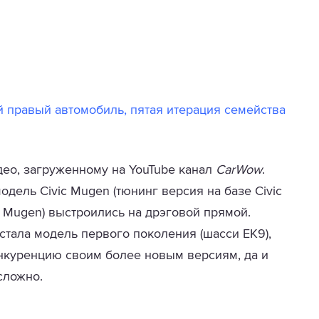
й правый автомобиль, пятая итерация семейства
део, загруженному на YouTube канал
CarWow
.
одель Civic Mugen (тюнинг версия на базе Civic
 Mugen) выстроились на дрэговой прямой.
тала модель первого поколения (шасси EK9),
онкуренцию своим более новым версиям, да и
сложно.