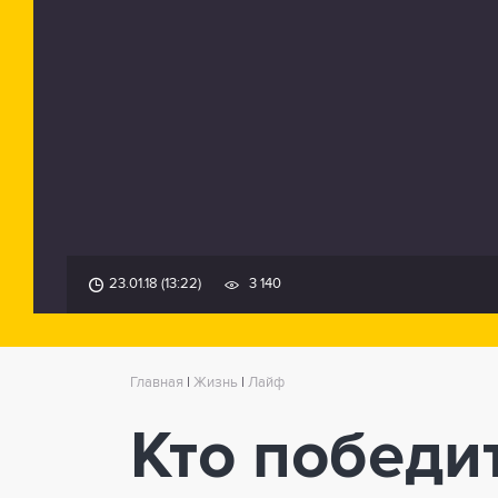
23.01.18 (13:22)
3 140
Главная
|
Жизнь
|
Лайф
Кто победи