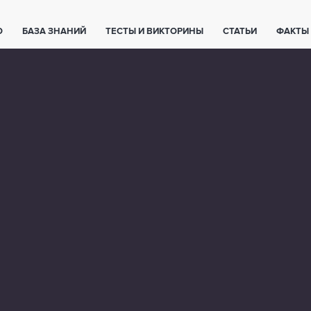
О
БАЗА ЗНАНИЙ
ТЕСТЫ И ВИКТОРИНЫ
СТАТЬИ
ФАКТЫ
ЕТЫ
ЖИВОТНЫЕ
ПОЛЕЗНО ЗНАТЬ
ЗАКОНОДАТЕЛЬСТВО
НОЛОГИИ