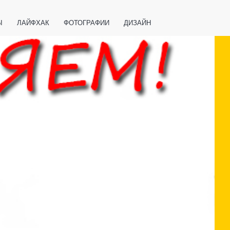
Ы
ЛАЙФХАК
ФОТОГРАФИИ
ДИЗАЙН
ВАЖНО ЗНАТЬ
СПОРТ
СМАРТФОНЫ
ПОЛЕЗНОЕ