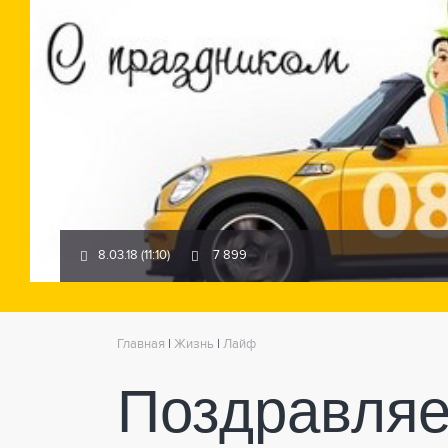
8.03.18 (11:10)
7 899
Главная
|
Жизнь
|
Лайф
Поздравляе