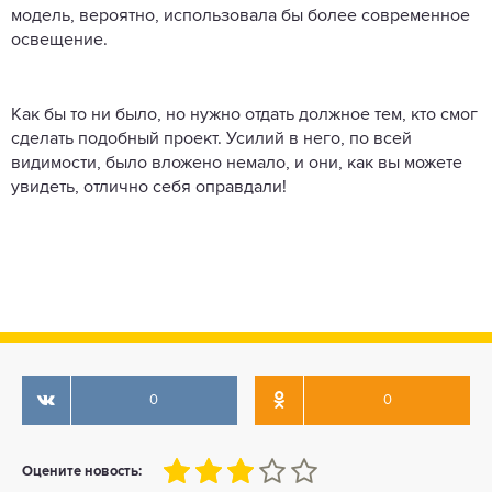
модель, вероятно, использовала бы более современное
освещение.
Как бы то ни было, но нужно отдать должное тем, кто смог
сделать подобный проект. Усилий в него, по всей
видимости, было вложено немало, и они, как вы можете
увидеть, отлично себя оправдали!
0
0
60
1
2
3
4
5
Оцените новость: