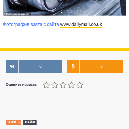
Фотография взята с сайта
www.dailymail.co.uk
0
0
0
1
2
3
4
5
Оцените новость:
ЖИЗНЬ
ЛАЙФ