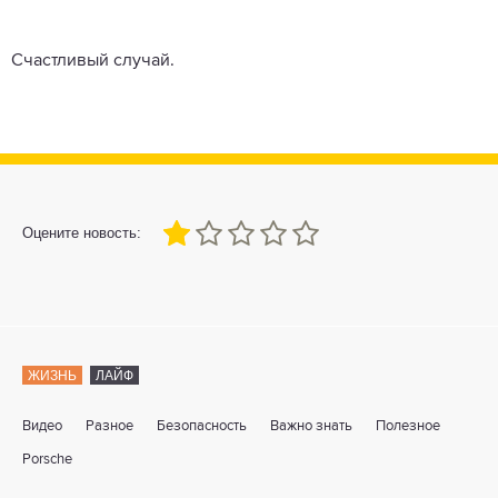
Счастливый случай.
20
1
2
3
4
5
Оцените новость:
ЖИЗНЬ
ЛАЙФ
Видео
Разное
Безопасность
Важно знать
Полезное
Porsche