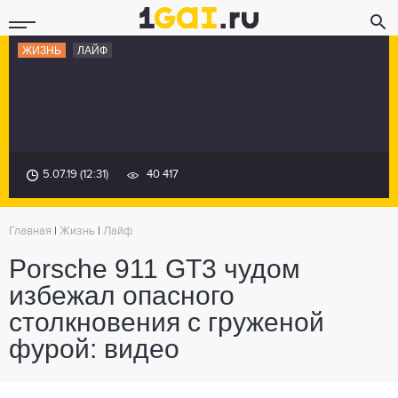
ЖИЗНЬ
ЛАЙФ
5.07.19 (12:31)
40 417
Главная
|
Жизнь
|
Лайф
Porsche 911 GT3 чудом
избежал опасного
столкновения с груженой
фурой: видео