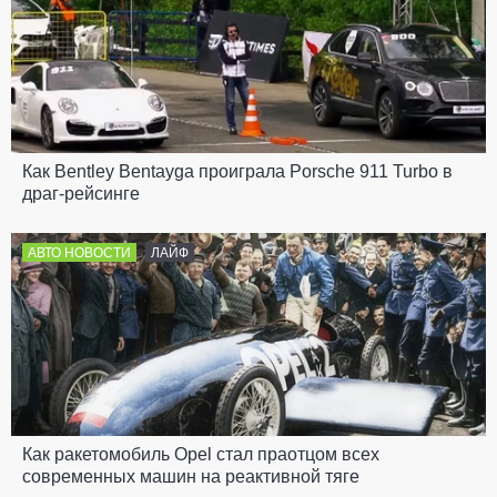
Как Bentley Bentayga проиграла Porsche 911 Turbo в
драг-рейсинге
АВТО НОВОСТИ
ЛАЙФ
Как ракетомобиль Opel стал праотцом всех
современных машин на реактивной тяге