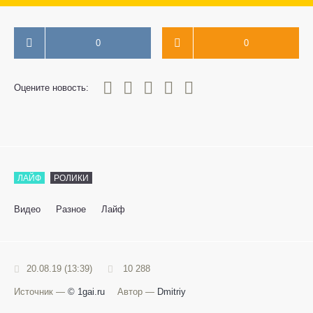
0
0
0
1
2
3
4
5
Оцените новость:
ЛАЙФ
РОЛИКИ
Видео
Разное
Лайф
20.08.19 (13:39)
10 288
Источник —
© 1gai.ru
Автор —
Dmitriy