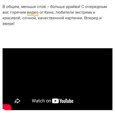
В общем, меньше слов – больше драйва! С очередным
вас горячим
видео
от Кена, любители экстрима и
красивой, сочной, качественной картинки. Вперед и
вверх!