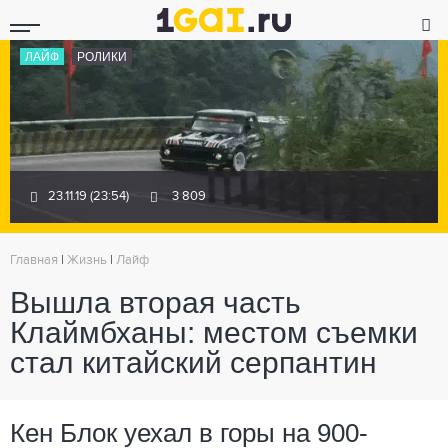
ЛАЙФ
РОЛИКИ
23.11.19 (23:54)
3 809
Главная
|
Жизнь
|
Лайф
Вышла вторая часть
Клаймбханы: местом съемки
стал китайский серпантин
Кен Блок уехал в горы на 900-