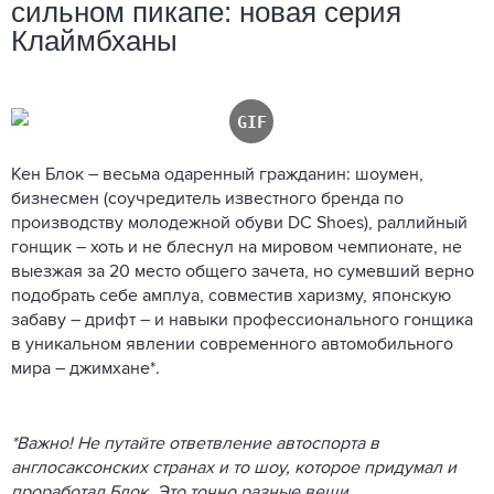
сильном пикапе: новая серия
Клаймбханы
Кен Блок – весьма одаренный гражданин: шоумен,
бизнесмен (соучредитель известного бренда по
производству молодежной обуви DC Shoes), раллийный
гонщик – хоть и не блеснул на мировом чемпионате, не
выезжая за 20 место общего зачета, но сумевший верно
подобрать себе амплуа, совместив харизму, японскую
забаву – дрифт – и навыки профессионального гонщика
в уникальном явлении современного автомобильного
мира – джимхане*.
*Важно! Не путайте ответвление автоспорта в
англосаксонских странах и то шоу, которое придумал и
проработал Блок. Это точно разные вещи.