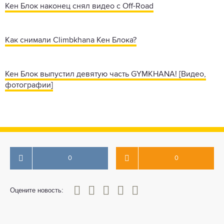
Кен Блок наконец снял видео с Off-Road
Как снимали Climbkhana Кен Блока?
Кен Блок выпустил девятую часть GYMKHANA! [Видео,
фотографии]
0
0
0
1
2
3
4
5
Оцените новость: