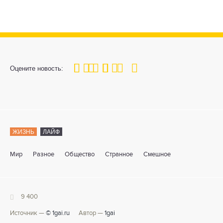
100
1
2
3
4
5
Оцените новость:
ЖИЗНЬ
ЛАЙФ
Мир
Разное
Общество
Странное
Смешное
9 400
Источник —
© 1gai.ru
Автор —
1gai