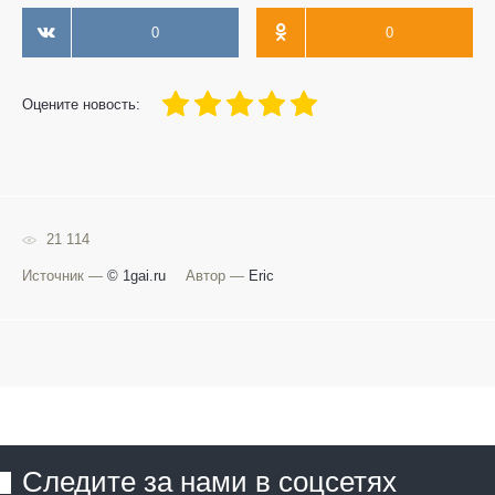
0
0
100
1
2
3
4
5
Оцените новость:
21 114
Источник —
© 1gai.ru
Автор —
Eric
Следите за нами в соцсетях