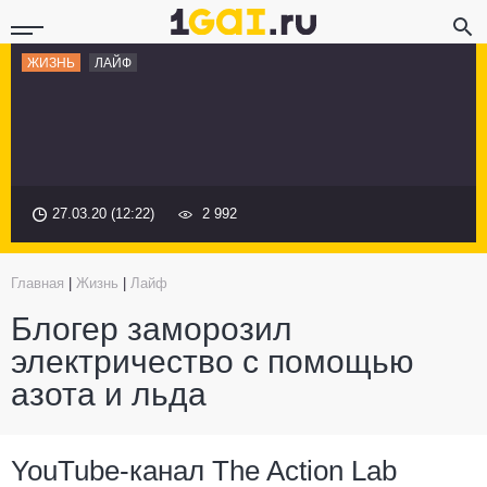
ЖИЗНЬ
ЛАЙФ
27.03.20 (12:22)
2 992
Главная
|
Жизнь
|
Лайф
Блогер заморозил
электричество с помощью
азота и льда
YouTube-канал The Action Lab