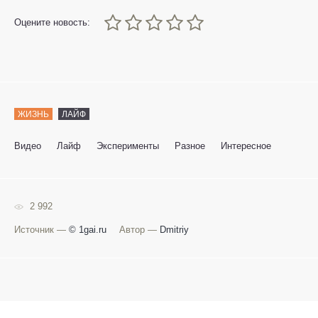
0
1
2
3
4
5
Оцените новость:
ЖИЗНЬ
ЛАЙФ
Видео
Лайф
Эксперименты
Разное
Интересное
2 992
Источник —
© 1gai.ru
Автор —
Dmitriy