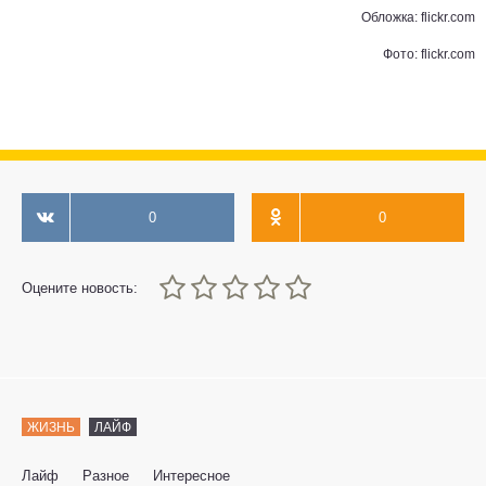
Обложка: flickr.com
Фото: flickr.com
0
0
0
1
2
3
4
5
Оцените новость:
ЖИЗНЬ
ЛАЙФ
Лайф
Разное
Интересное