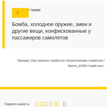
Смотрите также
Бомба, холодное оружие, змеи и
другие вещи, конфискованные у
пассажиров самолетов
Обложка: 1Gai / kalimoo /
reddit.com
/ KevlarYarmulke /
reddit.com
/
Marvin_k2000 /
reddit.com
/
80
1
2
3
4
5
Оцените новость: