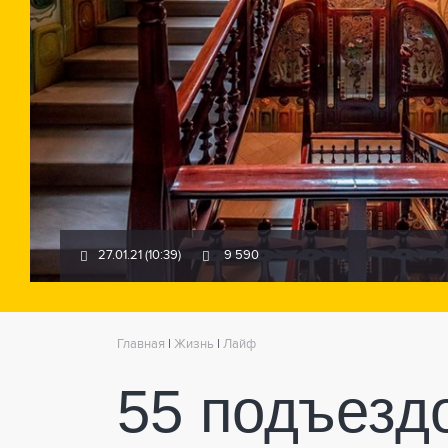
27.01.21 (10:39)
9 590
Главная
|
Жизнь
|
Лайф
55 подъезд