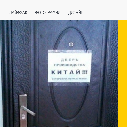
Ы
ЛАЙФХАК
ФОТОГРАФИИ
ДИЗАЙН
ВАЖНО ЗНАТЬ
СПОРТ
СМАРТФОНЫ
ПОЛЕЗНОЕ