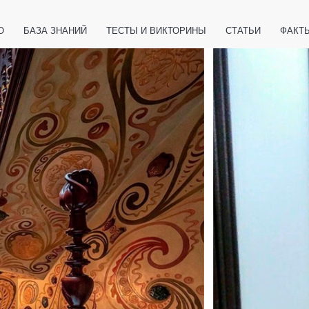
О
БАЗА ЗНАНИЙ
ТЕСТЫ И ВИКТОРИНЫ
СТАТЬИ
ФАКТ
ЕТЫ
ЖИВОТНЫЕ
ПОЛЕЗНО ЗНАТЬ
ЗАКОНОДАТЕЛЬСТВО
НОЛОГИИ