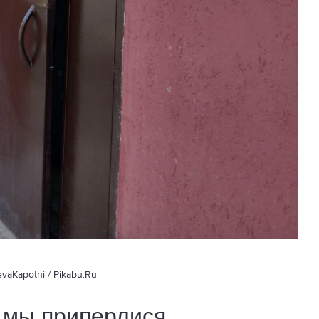
vaKapotni / Pikabu.Ru
а мы приперлися