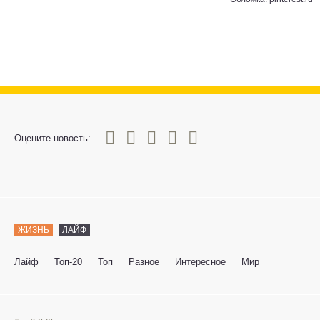
0
1
2
3
4
5
Оцените новость:
ЖИЗНЬ
ЛАЙФ
Лайф
Топ-20
Топ
Разное
Интересное
Мир