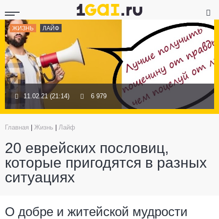
ЖИЗНЬ
ЛАЙФ
11.02.21 (21:14)
6 979
Главная
|
Жизнь
|
Лайф
20 еврейских пословиц,
которые пригодятся в разных
ситуациях
О добре и житейской мудрости