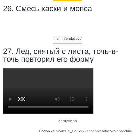
26. Смесь хаски и мопса
thanhniendacovo
27. Лед, снятый с листа, точь-в-
точь повторил его форму
dhruveishp
Обложка:
siouxsie_siouxv2
/
thanhniendacovo
/
brechiie