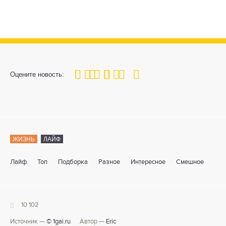
100
1
2
3
4
5
Оцените новость:
ЖИЗНЬ
ЛАЙФ
Лайф
Топ
Подборка
Разное
Интересное
Смешное
10 102
Источник —
© 1gai.ru
Автор —
Eric