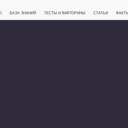
О
БАЗА ЗНАНИЙ
ТЕСТЫ И ВИКТОРИНЫ
СТАТЬИ
ФАКТ
ЕТЫ
ЖИВОТНЫЕ
ПОЛЕЗНО ЗНАТЬ
ЗАКОНОДАТЕЛЬСТВО
НОЛОГИИ