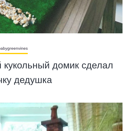
babygreenvines
й кукольный домик сделал
чку дедушка