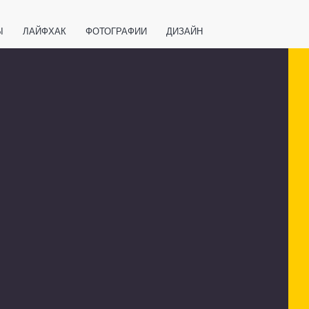
Ы
ЛАЙФХАК
ФОТОГРАФИИ
ДИЗАЙН
ВАЖНО ЗНАТЬ
СПОРТ
СМАРТФОНЫ
ПОЛЕЗНОЕ