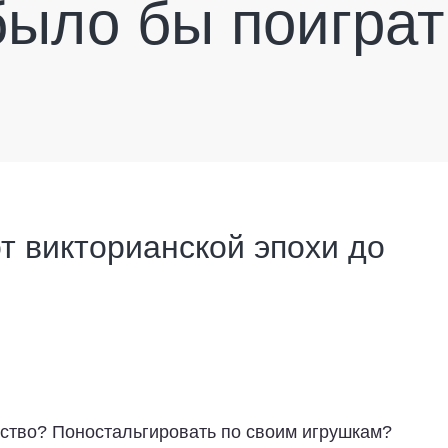
было бы поиграт
т викторианской эпохи до
тство? Поностальгировать по своим игрушкам?