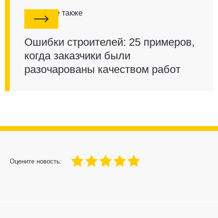
Смотрите также
Ошибки строителей: 25 примеров,
когда заказчики были
разочарованы качеством работ
100
1
2
3
4
5
Оцените новость: