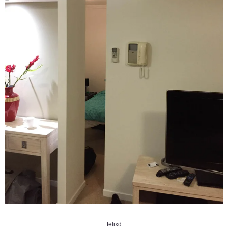
felixd