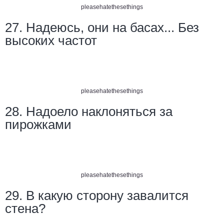
pleasehatethesethings
27. Надеюсь, они на басах... Без
высоких частот
pleasehatethesethings
28. Надоело наклоняться за
пирожками
pleasehatethesethings
29. В какую сторону завалится
стена?