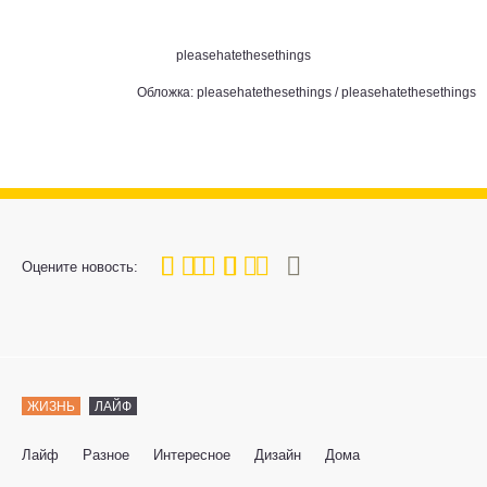
pleasehatethesethings
Обложка:
pleasehatethesethings
/
pleasehatethesethings
80
1
2
3
4
5
Оцените новость:
ЖИЗНЬ
ЛАЙФ
Лайф
Разное
Интересное
Дизайн
Дома