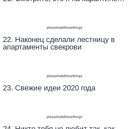
pleasehatethesethings
22. Наконец сделали лестницу в
апартаменты свекрови
pleasehatethesethings
23. Свежие идеи 2020 года
pleasehatethesethings
24. Никто тебя не любит так, как