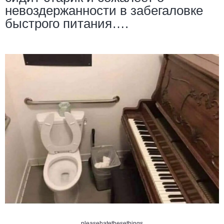
невоздержанности в забегаловке
быстрого питания….
pleasehatethesethings