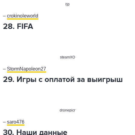
rjp
–
crokinoleworld
28. FIFA
steamXO
–
StormNapoleon27
29. Игры с оплатой за выигрыш
dronepicr
–
saro476
30. Наши данные