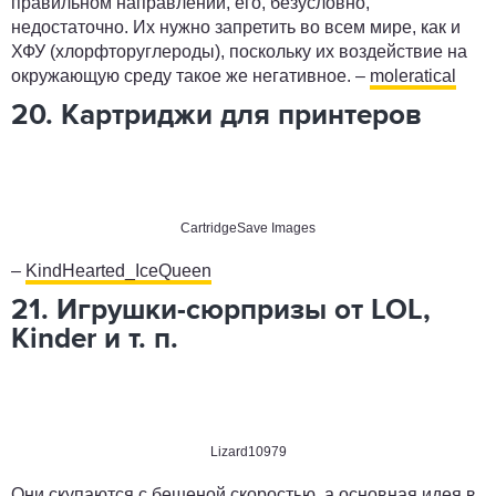
правильном направлении, его, безусловно,
недостаточно. Их нужно запретить во всем мире, как и
ХФУ (хлорфторуглероды), поскольку их воздействие на
окружающую среду такое же негативное. ­–
moleratical
20. Картриджи для принтеров
CartridgeSave Images
–
KindHearted_IceQueen
21. Игрушки-сюрпризы от LOL,
Kinder и т. п.
Lizard10979
Они скупаются с бешеной скоростью, а основная идея в