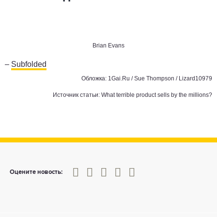
Brian Evans
–
Subfolded
Обложка: 1Gai.Ru /
Sue Thompson
/
Lizard10979
Источник статьи:
What terrible product sells by the millions?
0
1
2
3
4
5
Оцените новость: