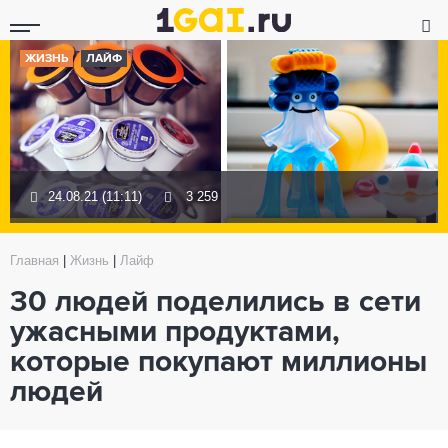
ЖИЗНЬ
ЛАЙФ
24.08.21 (11:11)
3 259
Главная
|
Жизнь
|
Лайф
30 людей поделились в сети
ужасными продуктами,
которые покупают миллионы
людей