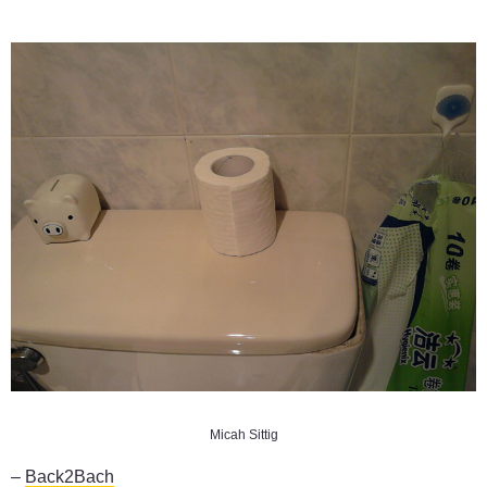
Micah Sittig
–
Back2Bach