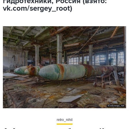
гидротехники, Россия (взято:
vk.com/sergey_root)
retro_nihil